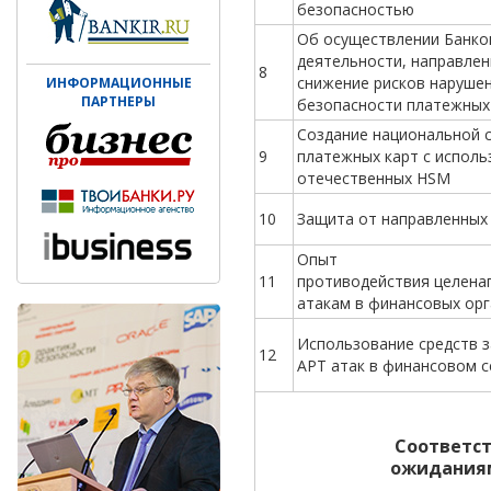
безопасностью
Об осуществлении Банко
деятельности, направлен
8
снижение рисков наруше
ИНФОРМАЦИОННЫЕ
ПАРТНЕРЫ
безопасности платежных 
Создание национальной 
9
платежных карт с испол
отечественных HSM
10
Защита от направленных
Опыт
11
противодействия целена
атакам в финансовых орг
Использование средств 
12
APТ атак в финансовом с
Соответст
ожиданиям