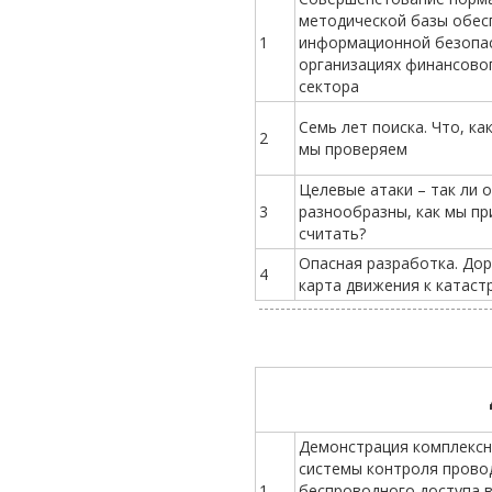
методической базы обес
1
информационной безопас
организациях финансово
сектора
Семь лет поиска. Что, ка
2
мы проверяем
Целевые атаки – так ли 
3
разнообразны, как мы п
считать?
Опасная разработка. До
4
карта движения к катас
Демонстрация комплекс
системы контроля прово
1
беспроводного доступа 