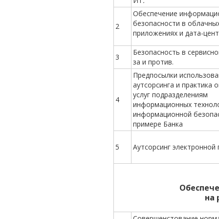
ИТ
.
Обеспечение информаци
безопасности в облачных
2
приложениях и дата-цен
Безопасность в сервисно
3
за и против.
Предпосылки использова
аутсорсинга и практика 
услуг подразделениям
4
информационных техноло
информационной безопас
примере Банка
5
Аутсорсинг электронной 
Обеспече
на 
Совершенстование норм