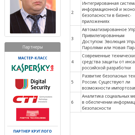
Интегрированная систем
информационной и экон
2
безопасности в бизнес-
приложениях
Автоматизированное Уп
Привилегированным
3
Доступом: Эволюция Упр
Партнеры
Паролями или Новая Пар
Современные технически
МАСТЕР-КЛАСС
4
средства защиты от инс
российской разработки
Развитие безопасных тех
5
России. Существуют ли
возможности импортоза
Аналитика социальных м
6
в обеспечении информа
безопасности
ПАРТНЕР КРУГЛОГО