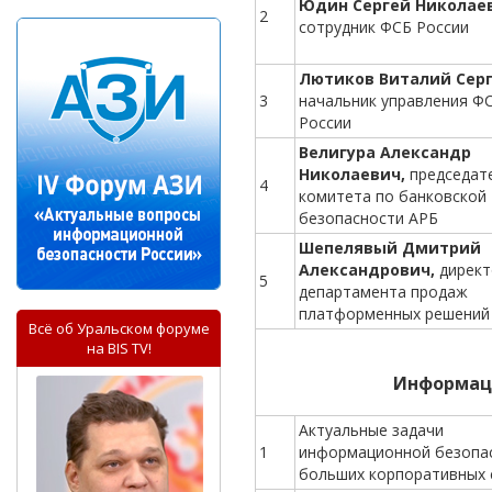
Юдин Сергей Николае
2
сотрудник ФСБ России
Лютиков Виталий Серг
3
начальник управления Ф
России
Велигура Александр
Николаевич,
председат
4
комитета по банковской
безопасности АРБ
Шепелявый Дмитрий
Александрович,
директ
5
департамента продаж
платформенных решений
Всё об Уральском форуме
на BIS TV!
Информаци
Актуальные задачи
1
информационной безопа
больших корпоративных 