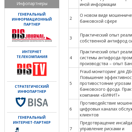
Инфопартнеры
иной информации
ГЕНЕРАЛЬНЫЙ
О новом виде мошенниче
2
ИНФОРМАЦИОННЫЙ
банковской сфере
ПАРТНЕР
Практический опыт реал
3
собственной антифрод с
Практический опыт реал
ИНТЕРНЕТ
ТЕЛЕКОМПАНИЯ
4
системы антифрода про
производства – опыт Ба
Fraud-мониторинг для ДБ
Повышение эффективнос
5
противостояние угрозам
СТРАТЕГИЧЕСКИЙ
банковского фрода. Прак
ИНФОПАРТНЕР
компании «БИФИТ»
Противодействие мошенн
6
цифровых каналах обслу
клиентов
ГЕНЕРАЛЬНЫЙ
ИНТЕРНЕТ-ПАРТНЕР
Предотвращение инсайда
7
управление рисками и