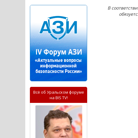
В соответств
обязует
Всё об Уральском форуме
на BIS TV!