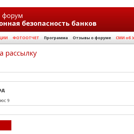
й форум
нная безопасность банков
ЦИИ
ФОТООТЧЕТ
Программа
Отзывы о форуме
СМИ об 
а рассылку
од
люc 9