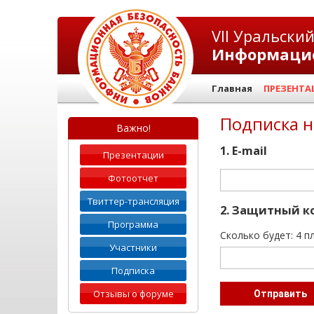
VII Уральски
Информацио
Главная
ПРЕЗЕНТА
Подписка н
Важно!
1. E-mail
Презентации
Фотоотчет
Твиттер-трансляция
2. Защитный к
Программа
Cколько бyдет: 4 п
Участники
Подписка
Отзывы о форуме