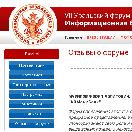
VII Уральский форум
Информационная б
Главная
ПРЕЗЕНТАЦИИ
ФОТО
Отзывы о форуме
Важно!
Презентации
Фотоотчет
Твиттер-трансляция
Программа
Музипов Фарит Халитович,
"АйМаниБанк"
Участники
Форум определенно входит в 
Подписка
прекрасное представление, в 
спонсоры) знают свою роль и
Отзывы о форуме
выше всяких похвал. В некотор