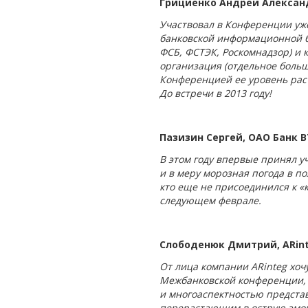
Грициенко Андрей Алексан
Участвовал в Конференции уже
банковской информационной б
ФСБ, ФСТЭК, Роскомнадзор) и
организация (отдельное больш
Конференцией ее уровень раст
До встречи в 2013 году!
Пазизин Сергей, ОАО Банк 
В этом году впервые принял у
и в меру морозная погода в п
кто еще не присоединился к «
следующем феврале.
Слободенюк Дмитрий, ARin
От лица компании ARinteg хоч
Межбанковской конференции, 
и многоаспектностью предста
перерастающим в острую эмоц